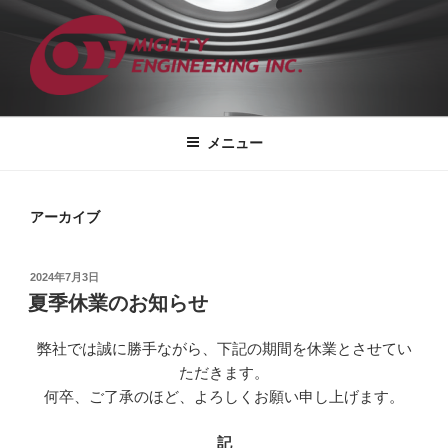
コ
ン
テ
ン
ツ
株式会社マイティエンジニアリング
総合コンサルティング エンジニアリングカンパニー
へ
メニュー
ス
キ
ッ
アーカイブ
プ
投
2024年7月3日
稿
夏季休業のお知らせ
日:
弊社では誠に勝手ながら、下記の期間を休業とさせてい
ただきます。
何卒、ご了承のほど、よろしくお願い申し上げます。
記