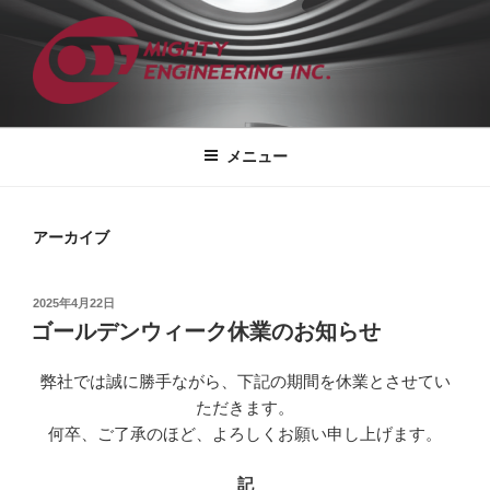
コ
ン
テ
ン
ツ
株式会社マイティエンジニアリング
総合コンサルティング エンジニアリングカンパニー
へ
メニュー
ス
キ
ッ
アーカイブ
プ
投
2025年4月22日
稿
ゴールデンウィーク休業のお知らせ
日:
弊社では誠に勝手ながら、下記の期間を休業とさせてい
ただきます。
何卒、ご了承のほど、よろしくお願い申し上げます。
記